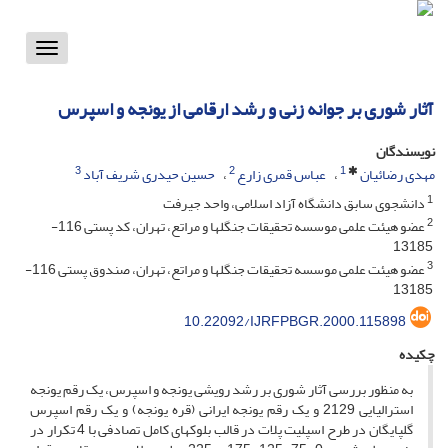
Toggle
vigation
آثار شوری بر جوانه زنی و رشد ارقامی از یونجه و اسپرس
نویسندگان
3
2
1
مهدی رضائیان
عباس قمری زارع
حسین حیدری شریف آباد
1
دانشجوی سابق دانشگاه آزاد اسلامی، واحد جیرفت
2
عضو هیئت علمی موسسه تحقیقات جنگلها و مراتع، تهران، کد پستی 116-
13185
3
عضو هیئت علمی موسسه تحقیقات جنگلها و مراتع، تهران، صندوق پستی 116-
13185
10.22092/IJRFPBGR.2000.115898
چکیده
به منظور بررسی آثار شوری بر رشد رویشی یونجه و اسپرس، یک رقم یونجه
استرالیایی 2129 و یک رقم یونجه ایرانی (قره یونجه) و یک رقم اسپرس
گلپایگان در طرح اسپلیت پلات در قالب بلوکهای کامل تصادفی با 4 تکرار در